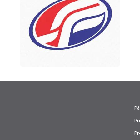
Pá
Pr
Pr