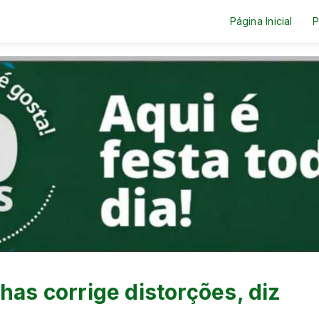
Página Inicial
P
has corrige distorções, diz