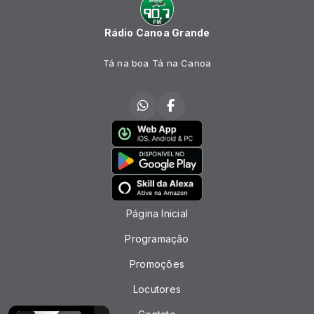
Rádio Canoa Grande
Tá na boa Tá na Canoa
Página Inicial
Programação
Promoções
Locutores